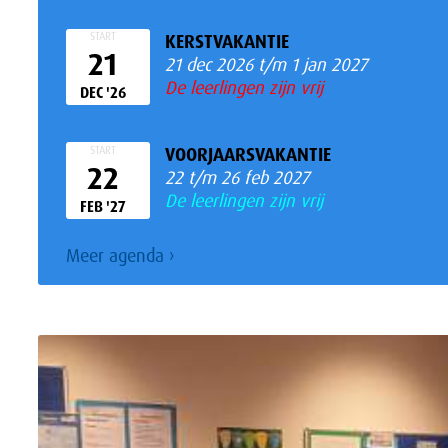
START
KERSTVAKANTIE
21
21 dec 2026 t/m 1 jan 2027
De leerlingen zijn vrij
DEC '26
START
VOORJAARSVAKANTIE
22
22 t/m 26 feb 2027
De leerlingen zijn vrij
FEB '27
Meer
agenda ›