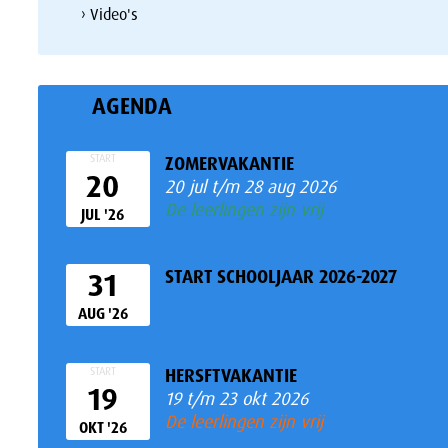
› Video's
AGENDA
START
ZOMERVAKANTIE
20
20 jul t/m 28 aug 2026
De leerlingen zijn vrij
JUL '26
START SCHOOLJAAR 2026-2027
31
AUG '26
START
HERSFTVAKANTIE
19
19 t/m 23 okt 2026
De leerlingen zijn vrij
OKT '26