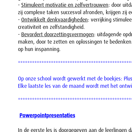
-
Stimuleert motivatie en zelfvertrouwen
: door uit
zij complexe taken succesvol afronden, krijgen zij ee
-
Ontwikkelt denkvaardigheden
: verrijking stim
creativiteit en zelfstandigheid.
-
Bevordert doorzettingsvermogen
: uitdagende op
maken, door te zetten en oplossingen te bedenken.
op hun inspanning.
************************************************
Op onze school wordt gewerkt met de boekjes: Plu
Elke laatste les van de maand wordt met het ontwik
************************************************
Powerpointpresentaties
In de eerste les is doorgegeven aan de leerlingen 