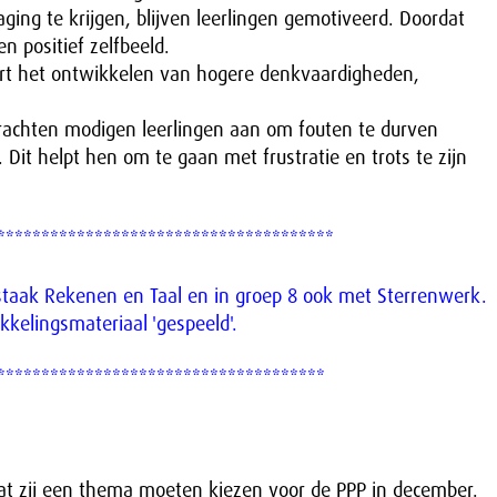
daging te krijgen, blijven leerlingen gemotiveerd. Doordat
n positief zelfbeeld.
uleert het ontwikkelen van hogere denkvaardigheden,
drachten modigen leerlingen aan om fouten te durven
 Dit helpt hen om te gaan met frustratie en trots te zijn
**************************************
staak Rekenen en Taal en in groep 8 ook met Sterrenwerk.
kelingsmateriaal 'gespeeld'.
*************************************
dat zij een thema moeten kiezen voor de PPP in december.