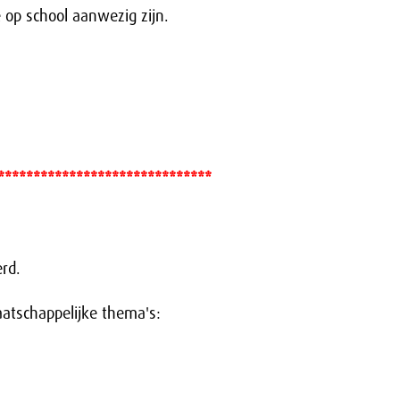
e op school aanwezig zijn.
******************************
rd.
atschappelijke thema's: