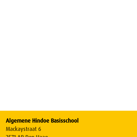
Algemene Hindoe Basisschool
Mackaystraat 6